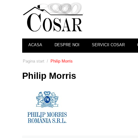
ACASA
DESPRE NOI
SERVICII COSAR
Pagina start
/
Philip Morris
Philip Morris